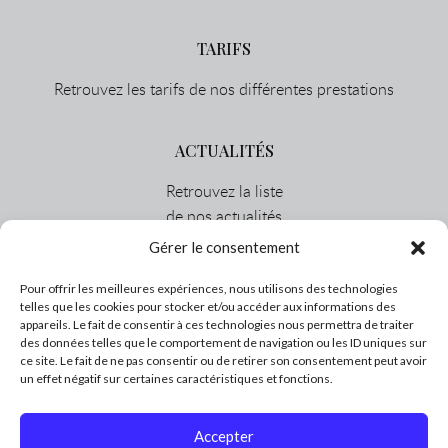
TARIFS
Retrouvez les tarifs de nos différentes prestations
ACTUALITÉS
Retrouvez la liste
de nos actualités
Gérer le consentement
CONTACT
Pour offrir les meilleures expériences, nous utilisons des technologies
telles que les cookies pour stocker et/ou accéder aux informations des
Cabinet à Chalon Sur Saône :
appareils. Le fait de consentir à ces technologies nous permettra de traiter
Medic Center, 5 rue Capitaine Drillien
des données telles que le comportement de navigation ou les ID uniques sur
ce site. Le fait de ne pas consentir ou de retirer son consentement peut avoir
71100 Chalôn sur Saône
un effet négatif sur certaines caractéristiques et fonctions.
(65 km de Dijon)
03.58.09.03.76
Accepter