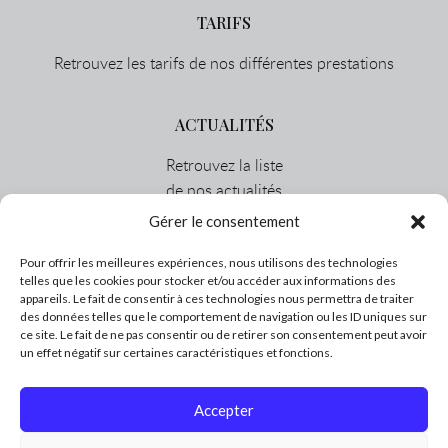
TARIFS
Retrouvez les tarifs de nos différentes prestations
ACTUALITÉS
Retrouvez la liste
de nos actualités
Gérer le consentement
CONTACT
Pour offrir les meilleures expériences, nous utilisons des technologies
telles que les cookies pour stocker et/ou accéder aux informations des
Cabinet à Chalon Sur Saône :
appareils. Le fait de consentir à ces technologies nous permettra de traiter
Medic Center, 5 rue Capitaine Drillien
des données telles que le comportement de navigation ou les ID uniques sur
ce site. Le fait de ne pas consentir ou de retirer son consentement peut avoir
71100 Chalôn sur Saône
un effet négatif sur certaines caractéristiques et fonctions.
(65 km de Dijon)
03.58.09.03.76
Accepter