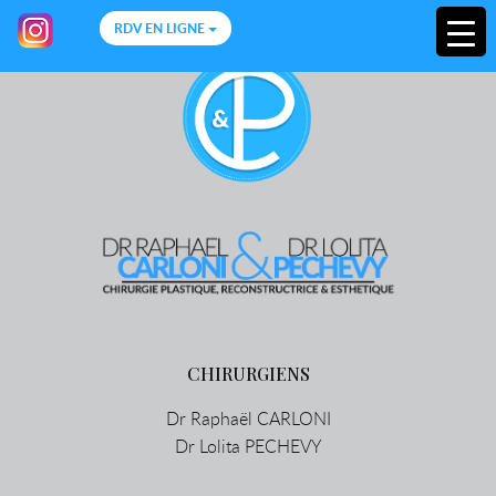
[rev_slider alias="home"]
RDV EN LIGNE
CHIRURGIENS
Dr Raphaël CARLONI
Dr Lolita PECHEVY