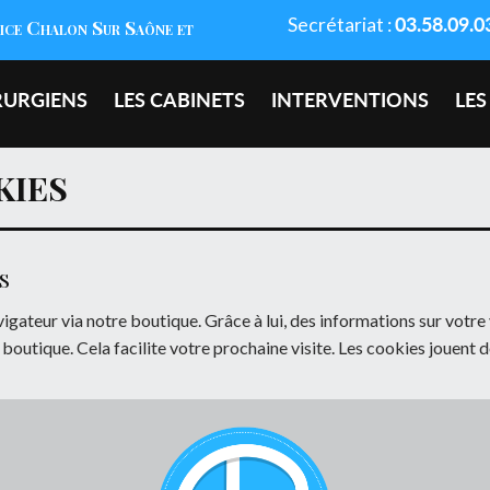
03.58.09.0
Secrétariat :
rice Chalon Sur Saône et
É
RURGIENS
LES CABINETS
INTERVENTIONS
LES
KIES
S
vigateur via notre boutique. Grâce à lui, des informations sur votr
 boutique. Cela facilite votre prochaine visite. Les cookies jouent 